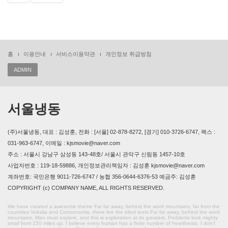
홈
이용안내
서비스이용약관
개인정보 취급방침
ADMIN
서울냉동
(주)서울냉동, 대표 : 김성훈, 전화 : [서울] 02-878-8272, [경기] 010-3726-6747, 팩스 :
031-963-6747, 이메일 : kjsmovie@naver.com
주소 : 서울시 강남구 삼성동 143-48호/ 서울시 관악구 신림동 1457-10호
사업자번호 : 119-18-59886, 개인정보관리책임자 : 김성훈 kjsmovie@naver.com
계좌번호: 국민은행 9011-726-6747 / 농협 356-0644-6376-53 예금주: 김성훈
COPYRIGHT (c) COMPANY NAME, ALL RIGHTS RESERVED.
We have created a awesome theme Far far away, behind the word mountains, far from the
countries Vokalia and Consonantia, there live the blind texts.Far far away, behind the word
mountains, Man must explore, and this is exploration at its greatest. Problems look mighty
small from 150 miles up. I believe every human has a finite number of heartbeats. I don't