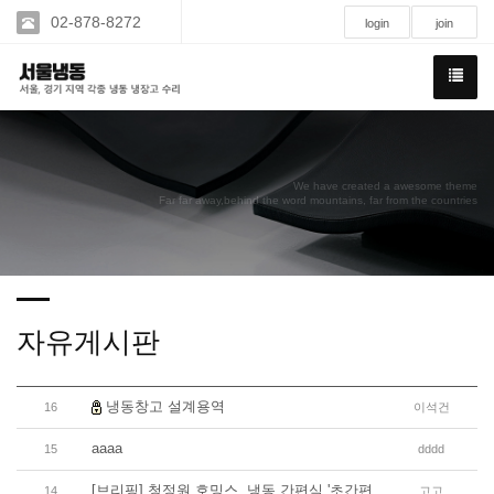
02-878-8272
login
join
We have created a awesome theme
Far far away,behind the word mountains, far from the countries
자유게시판
냉동창고 설계용역
16
이석건
aaaa
15
dddd
[브리핑] 청정원 호밍스, 냉동 간편식 '초간편
14
고고