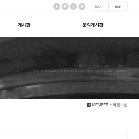
login
join
게시판
문의게시판
We have created a awesome theme
Far far away,behind the word mountains, far from the countries
MEMBER > 회원가입